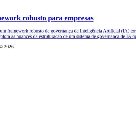
ework robusto para empresas
 um framework robusto de governança de Inteligência Artificial (IA) t
explora as nuances da estruturação de um sistema de governança de IA 
a © 2026