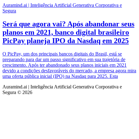
Auramind.ai | Inteligência Artificial Generativa Corporativa e
Segura
Será que agora vai? Após abandonar seus
planos em 2021, banco digital brasileiro
PicPay planeja IPO da Nasdaq em 2025
O PicPay, um dos principais bancos digitais do Brasil, está se
preparando para dar um passo significativo em sua trajetória de
crescimento. Após ter abandonado seus planos iniciais em 2021
devido a condições desfavoráveis do mercado, a empresa agora mira
uma oferta pública inicial (IPO) na Nasdaq para 2025. Esta
Auramind.ai | Inteligência Artificial Generativa Corporativa e
Segura © 2026