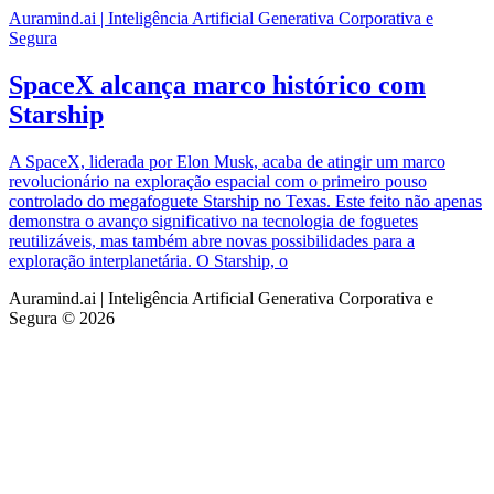
Auramind.ai | Inteligência Artificial Generativa Corporativa e
Segura
SpaceX alcança marco histórico com
Starship
A SpaceX, liderada por Elon Musk, acaba de atingir um marco
revolucionário na exploração espacial com o primeiro pouso
controlado do megafoguete Starship no Texas. Este feito não apenas
demonstra o avanço significativo na tecnologia de foguetes
reutilizáveis, mas também abre novas possibilidades para a
exploração interplanetária. O Starship, o
Auramind.ai | Inteligência Artificial Generativa Corporativa e
Segura © 2026